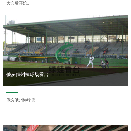
大会后开始...
俄亥俄州棒球场看台
俄亥俄州棒球场