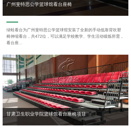
广州斐特思公学篮球馆看台座椅
绿蛙看台为广州斐特思公学篮球馆安装了全新的手动低靠背吹塑
椅伸缩看台，共472位，可以满足学校教学、学生活动锻炼所需，
看台座...
甘肃卫生职业学院篮球馆看台座椅项目