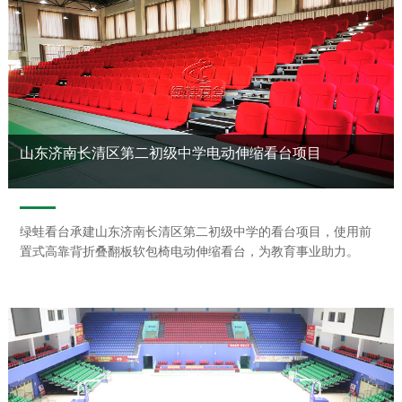
山东济南长清区第二初级中学电动伸缩看台项目
绿蛙看台承建山东济南长清区第二初级中学的看台项目，使用前
置式高靠背折叠翻板软包椅电动伸缩看台，为教育事业助力。