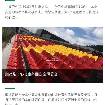
甘肃卫生职业学院是甘肃省唯一一所卫生类高等职业学院，本次
其篮球馆看台座椅项目由广州绿蛙承接，为6层电动看台，固定座
椅有效...
顺德足球协会室外固定金属看台
顺德足球协会室外固定金属看台由绿蛙看台承接设备及安装，项
目位于顺德的美的体育广场，广场地处顺德区新十景的顺峰山公