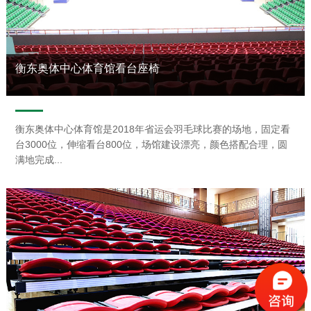
衡东奥体中心体育馆看台座椅
衡东奥体中心体育馆是2018年省运会羽毛球比赛的场地，固定看
台3000位，伸缩看台800位，场馆建设漂亮，颜色搭配合理，圆
满地完成...