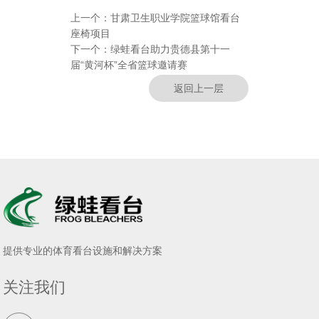
上一个：
甘肃卫生职业学院篮球馆看台
座椅项目
下一个：
绿蛙看台助力贵德县第十一
届“黄河杯”全省篮球邀请赛
返回上一层
提供专业的体育看台设施和解决方案
关注我们