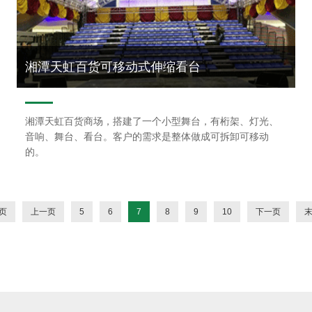
湘潭天虹百货可移动式伸缩看台
湘潭天虹百货商场，搭建了一个小型舞台，有桁架、灯光、
音响、舞台、看台。客户的需求是整体做成可拆卸可移动
的。
页
上一页
5
6
7
8
9
10
下一页