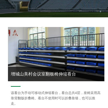
增城山美村会议室翻板椅伸缩看台
该看台为手动可移动式伸缩看台，看台总共4层，座椅采用高
靠背翻版折叠椅。看台不使用时可以折叠靠墙，也可以推
走。