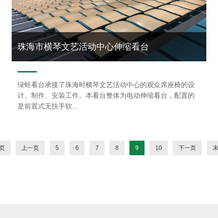
珠海市横琴文艺活动中心伸缩看台
绿蛙看台承接了珠海时横琴文艺活动中心的观众席座椅的设
计、制作、安装工作。本看台整体为电动伸缩看台，配置的
是前置式无扶手软...
页
上一页
5
6
7
8
9
10
下一页