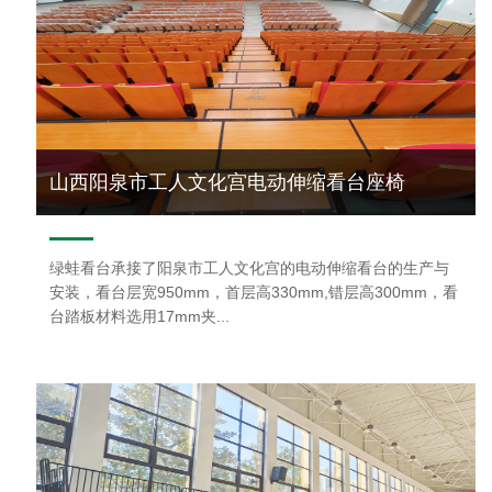
山西阳泉市工人文化宫电动伸缩看台座椅
绿蛙看台承接了阳泉市工人文化宫的电动伸缩看台的生产与
安装，看台层宽950mm，首层高330mm,错层高300mm，看
台踏板材料选用17mm夹...