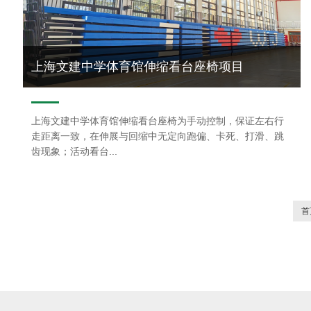
上海文建中学体育馆伸缩看台座椅项目
上海文建中学体育馆伸缩看台座椅为手动控制，保证左右行
走距离一致，在伸展与回缩中无定向跑偏、卡死、打滑、跳
齿现象；活动看台...
首