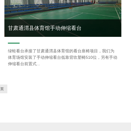
甘肃通渭县体育馆手动伸缩看台
绿蛙看台承接了甘肃通渭县体育馆的看台座椅项目，我们为
体育场馆安装了手动伸缩看台低靠背吹塑椅510位，另有手动
伸缩看台前置式...
末页