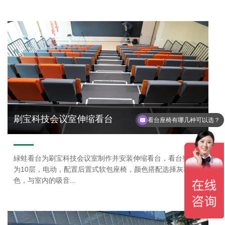
刷宝科技会议室伸缩看台
看台座椅有哪几种可以选？
做一套看台座椅要多少钱？
緑蛙看台为刷宝科技会议室制作并安装伸缩看台，看台整体
为10层，电动，配置后置式软包座椅，颜色搭配选择灰和橙
色，与室内的吸音...