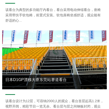
该看台为典型的多功能厅内看台，看台采用电动伸缩看台，座椅
采用带扶手软包椅，前置式安装。软包座椅坐感舒适，观众能有
舒适的心...
日本D1GP漂移大赛东莞站赛道看台
该看台设计为12层，可容纳2000人的观众，看台首层起高1.2米，
视野开阔，精彩节目一览无余。看台层与层之间钢板封闭，观众