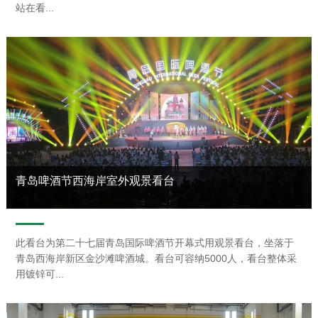
站在看...
青岛啤酒节西海岸室外观景看台
此看台为第二十七届青岛国际啤酒节开幕式用观景看台，坐落于
青岛西海岸新区金沙滩啤酒城。看台可容纳5000人，看台整体采
用镀锌可...