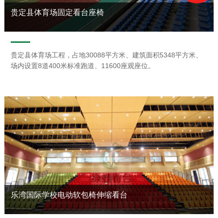
贵定县体育场固定看台座椅
贵定县体育场工程，占地30088平方米、建筑面积5348平方米、
场内设置8道400米标准跑道、11600座观座位。
乐湾国际学校电动软包椅伸缩看台