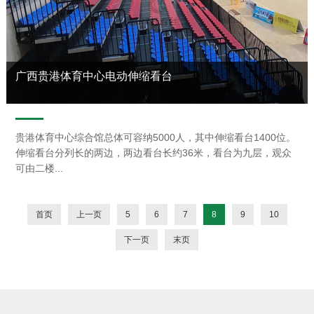
广西贵港体育中心电动伸缩看台
贵港体育中心综合馆总体可容纳5000人，其中伸缩看台1400位。
伸缩看台分列长的两边，两边看台长约36米，看台为九层，观众
可由二楼...
首页
上一页
5
6
7
8
9
10
下一页
末页