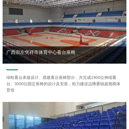
广西崇左凭祥市体育中心看台座椅
绿蛙看台承接设计、搭建看台座椅部分，共完成1900位伸缩看
台、3000位固定座椅的设计及安装，助力建设边陲重镇超规模体
育馆