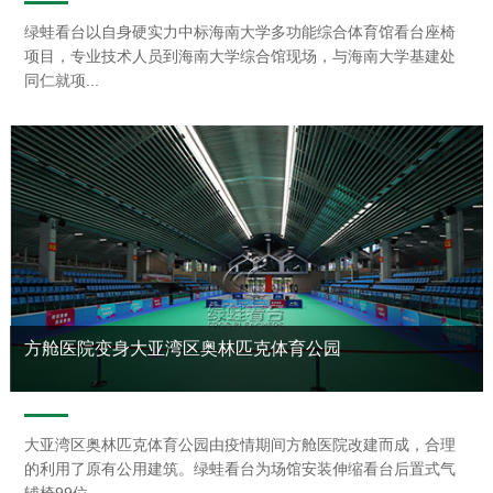
绿蛙看台以自身硬实力中标海南大学多功能综合体育馆看台座椅
项目，专业技术人员到海南大学综合馆现场，与海南大学基建处
同仁就项...
方舱医院变身大亚湾区奥林匹克体育公园
大亚湾区奥林匹克体育公园由疫情期间方舱医院改建而成，合理
的利用了原有公用建筑。绿蛙看台为场馆安装伸缩看台后置式气