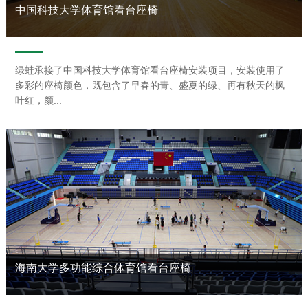
中国科技大学体育馆看台座椅
绿蛙承接了中国科技大学体育馆看台座椅安装项目，安装使用了
多彩的座椅颜色，既包含了早春的青、盛夏的绿、再有秋天的枫
叶红，颜...
海南大学多功能综合体育馆看台座椅