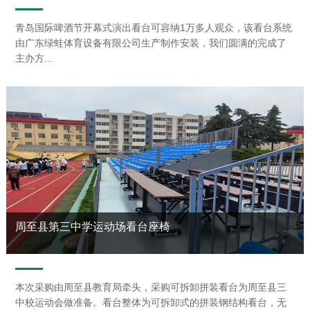
青岛国际啤酒节开幕式演出看台可容纳1万多人观众，该看台系统
由广东绿蛙体育设备有限公司生产制作安装，我们圆满的完成了
主办方...
周至县第三中学运动场看台座椅
本次采购由周至县教育局牵头，采购可拆卸拼装看台为周至县三
中校运动会做准备。看台整体为可拆卸式的拼装钢结构看台，无