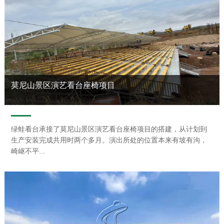
莫尼山景区演艺看台座椅项目
绿蛙看台承接了莫尼山景区演艺看台座椅项目的搭建，从计划到
生产安装完成共用时两个多月。演出所处的位置本来有坡有沟，
崎岖不平...