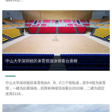
辅椅99位...
中山大学深圳校区体育馆游泳馆看台座椅
中山大学深圳校区体育馆由A、B、C三个馆组成，其中A馆为体育
馆，一楼为比赛场地，四周有伸缩活动看台2010座，二楼为固定
坐席2116...