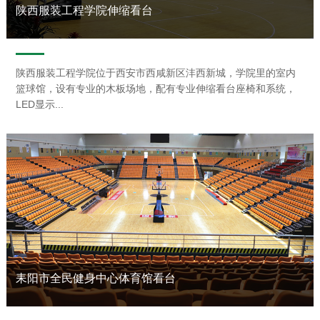
陕西服装工程学院伸缩看台
陕西服装工程学院位于西安市西咸新区沣西新城，学院里的室内
篮球馆，设有专业的木板场地，配有专业伸缩看台座椅和系统，
LED显示...
耒阳市全民健身中心体育馆看台