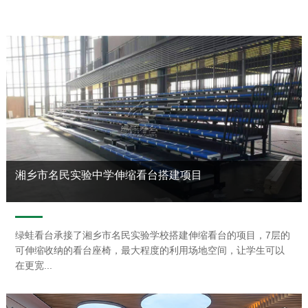
湘乡市名民实验中学伸缩看台搭建项目
绿蛙看台承接了湘乡市名民实验学校搭建伸缩看台的项目，7层的
可伸缩收纳的看台座椅，最大程度的利用场地空间，让学生可以
在更宽...