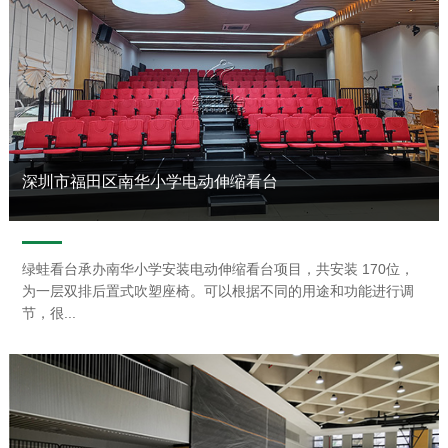
深圳市福田区南华小学电动伸缩看台
绿蛙看台承办南华小学安装电动伸缩看台项目，共安装 170位，
为一层双排后置式吹塑座椅。可以根据不同的用途和功能进行调
节，很...