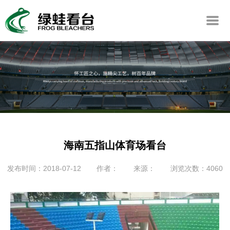
海南五指山体育场看台
发布时间：2018-07-12
作者：
来源：
浏览次数：4060