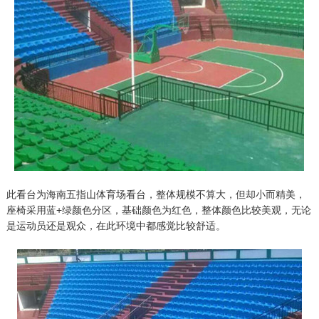
此看台为海南五指山体育场看台，整体规模不算大，但却小而精美，
座椅采用蓝+绿颜色分区，基础颜色为红色，整体颜色比较美观，无论
是运动员还是观众，在此环境中都感觉比较舒适。