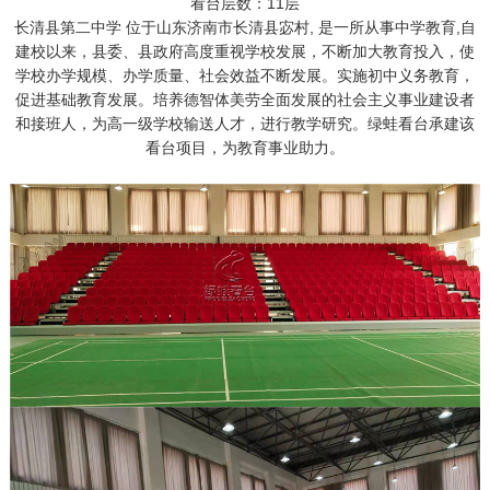
看台层数：11层
长清县第二中学 位于山东济南市长清县宓村, 是一所从事中学教育,自
建校以来，县委、县政府高度重视学校发展，不断加大教育投入，使
学校办学规模、办学质量、社会效益不断发展。实施初中义务教育，
促进基础教育发展。培养德智体美劳全面发展的社会主义事业建设者
和接班人，为高一级学校输送人才，进行教学研究。绿蛙看台承建该
看台项目，为教育事业助力。