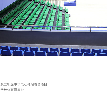
区第二初级中学电动伸缩看台项目
属学校体育馆看台