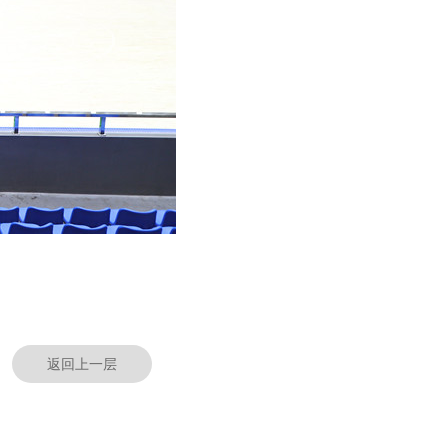
返回上一层