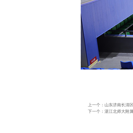
上一个：
山东济南长清
下一个：
湛江北师大附