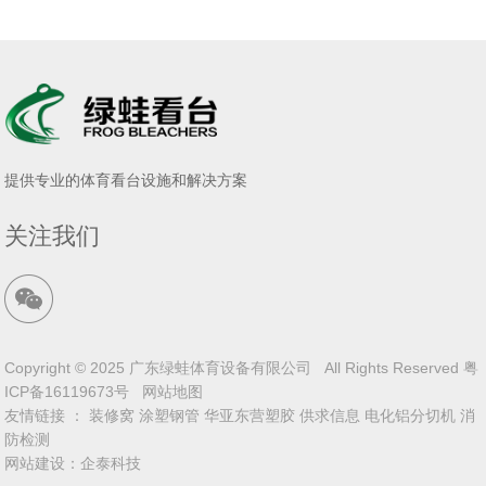
提供专业的体育看台设施和解决方案
关注我们
Copyright © 2025 广东绿蛙体育设备有限公司 All Rights Reserved
粤
ICP备16119673号
网站地图
友情链接 ：
装修窝
涂塑钢管
华亚东营塑胶
供求信息
电化铝分切机
消
防检测
网站建设
：
企泰科技