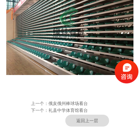
上一个：
俄亥俄州棒球场看台
下一个：
礼县中学体育馆看台
返回上一层