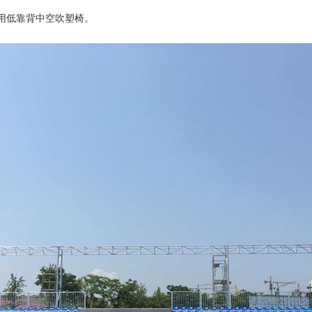
用
低靠背中空吹塑椅
。