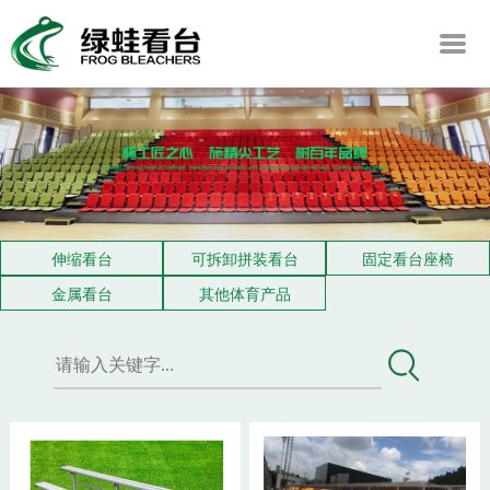
伸缩看台
可拆卸拼装看台
固定看台座椅
金属看台
其他体育产品