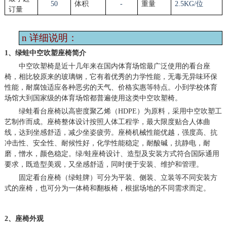
50
体积
-
重量
2.5KG/位
订量
n
详细说明：
1、绿蛙中空吹塑座椅简介
中空吹塑椅是近十几年来在国内体育场馆最广泛使用的看台座
椅，相比较原来的玻璃钢，它有着优秀的力学性能，无毒无异味环保
性能，耐腐蚀适应各种恶劣的天气、价格实惠等特点。小到学校体育
场馆大到国家级的体育场馆都普遍使用这类中空吹塑椅。
绿蛙看台座椅以高密度聚乙烯（
HDPE）为原料，采用中空吹塑工
艺制作而成。座椅整体设计按照人体工程学，最大限度贴合人体曲
线，达到坐感舒适，减少坐姿疲劳。座椅机械性能优越，强度高、抗
冲击性、安全性、耐候性好，化学性能稳定，耐酸碱，抗静电，耐
磨，憎水，颜色稳定。绿/蛙座椅设计、造型及安装方式符合国际通用
要求，既造型美观，又坐感舒适，同时便于安装、维护和管理。
固定看台座椅（绿蛙牌）可分为平装、侧装、立装等不同安装方
式的座椅，也可分为一体椅和翻板椅，根据场地的不同需求而定。
2、座椅外观