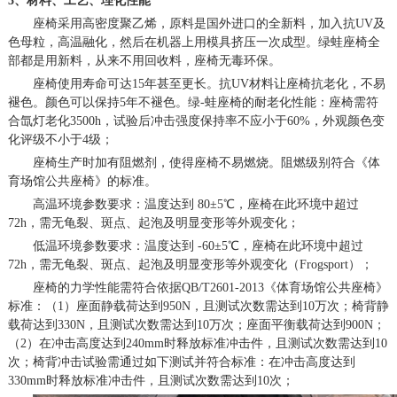
3、材料、工艺、理化性能
座椅采用高密度聚乙烯，原料是国外进口的全新料，加入抗
UV及
色母粒，高温融化，然后在机器上用模具挤压一次成型。绿蛙座椅全
部都是用新料，从来不用回收料，座椅无毒环保。
座椅使用寿命可达
15年甚至更长。抗UV材料让座椅抗老化，不易
褪色。颜色可以保持5年不褪色。绿-蛙座椅的耐老化性能：座椅需符
合氙灯老化3500h，试验后冲击强度保持率不应小于60%，外观颜色变
化评级不小于4级；
座椅生产时加有阻燃剂，使得座椅不易燃烧。阻燃级别符合《体
育场馆公共座椅》的标准。
高温环境参数要求：温度达到
80±5℃，座椅在此环境中超过
72h，需无龟裂、斑点、起泡及明显变形等外观变化；
低温环境参数要求：温度达到
-60±5℃，座椅在此环境中超过
72h，需无龟裂、斑点、起泡及明显变形等外观变化（Frogsport）；
座椅的力学性能需符合依据
QB/T2601-2013《体育场馆公共座椅》
标准：（1）座面静载荷达到950N，且测试次数需达到10万次；椅背静
载荷达到330N，且测试次数需达到10万次；座面平衡载荷达到900N；
（2）在冲击高度达到240mm时释放标准冲击件，且测试次数需达到10
次；椅背冲击试验需通过如下测试并符合标准：在冲击高度达到
330mm时释放标准冲击件，且测试次数需达到10次；