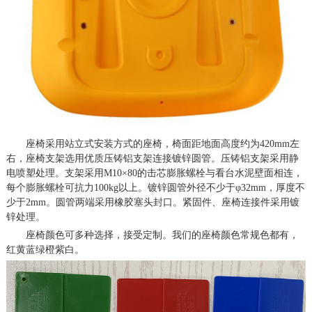
座椅采用站立式安装方式的座椅，椅面距地面高度约为
42
0
mm
左
右，座椅支架选用优质压铸铝支架连接镀锌圆管。压铸铝支架采用静
电喷塑处理。支架采用
M10
×
80
的击芯膨胀螺栓与看台水泥壁面相连，
每个膨胀螺栓可抗力
1
00kg
以上。镀锌圆管外径不少于
φ
32mm
，厚度不
少于
2
mm
。圆管两端采用橡胶塞头封口。紧固件、座椅连接件采用镀
锌处理。
座椅颜色可多种选择，接受定制。我们的座椅颜色常规色都有，
红黄蓝绿橙紫白。