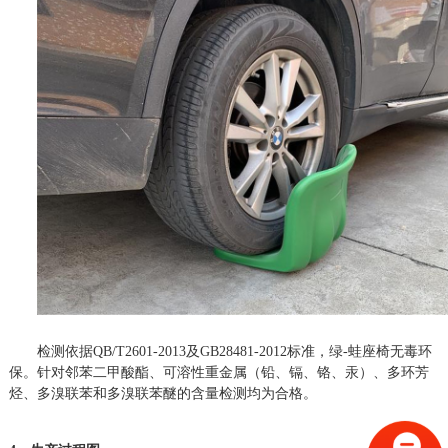
检测依据
QB/T2601-2013及GB28481-2012标准，绿-蛙座椅无毒环
保。针对邻苯二甲酸酯、可溶性重金属（铅、镉、铬、汞）、多环芳
烃、多溴联苯和多溴联苯醚的含量检测均为合格。