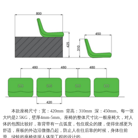
本款座椅尺寸：宽：
4
2
0mm 背高：
310
mm 深：
45
0mm。每一张
大约是2.5KG，壁厚4mm-5mm。座椅的整体尺寸比一般座椅大，对人
体的包围比较好，靠背带有一点弧度，
包
住观众的腰，使得坐感更为
舒适，座板的外边沿微微凸起，防止人在往后靠的时候，身体往前
滑。绿蛙的座椅依据人体学工程的设计的。