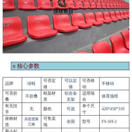
n
核心参数
可否定
可以定
可否移
品牌
绿蛙
不移动
做
做
动
可否折
框架材
铝合金
适用场
不折叠
体育场馆
叠
质
支架
合
有无扶
单个尺
无
颜色
可选
4
2
0*4
5
0*
310
手
寸
座椅材
可售卖
高密度聚
全国
型号
FS-SH-
2
乙烯
质
地
最小起