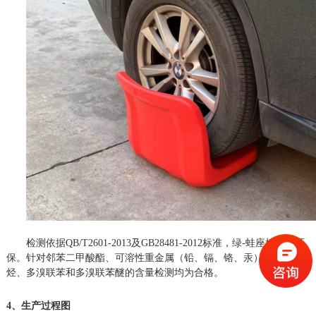
检测依据
QB/T2601-2013及GB28481-2012标准，绿-蛙座椅无毒环
保。针对邻苯二甲酸酯、可溶性重金属（铅、镉、铬、汞）、多环芳
烃、多溴联苯和多溴联苯醚的含量检测均为合格。
4、生产过程图