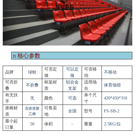
n
核心参数
可否定
可以定
可否移
品牌
绿蛙
不移动
做
做
动
可否折
框架材
铝合金
适用场
不折叠
体育场馆
叠
质
支架
合
有无扶
单个尺
无
颜色
可选
4
2
0*4
5
0*
310
手
寸
座椅材
可售卖
高密度聚
全国
型号
FS-SH-
2
乙烯
质
地
最小起
50
体积
-
重量
2.5KG/位
订量