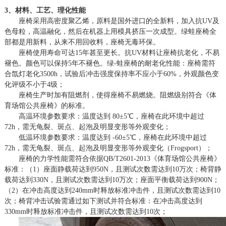
3、材料、工艺、理化性能
座椅采用高密度聚乙烯，原料是国外进口的全新料，加入抗
UV及
色母粒，高温融化，然后在机器上用模具挤压一次成型。绿蛙座椅全
部都是用新料，从来不用回收料，座椅无毒环保。
座椅使用寿命可达
15年甚至更长。抗UV材料让座椅抗老化，不易
褪色。颜色可以保持5年不褪色。绿-蛙座椅的耐老化性能：座椅需符
合氙灯老化3500h，试验后冲击强度保持率不应小于60%，外观颜色变
化评级不小于4级；
座椅生产时加有阻燃剂，使得座椅不易燃烧。阻燃级别符合《体
育场馆公共座椅》的标准。
高温环境参数要求：温度达到
80±5℃，座椅在此环境中超过
72h，需无龟裂、斑点、起泡及明显变形等外观变化；
低温环境参数要求：温度达到
-60±5℃，座椅在此环境中超过
72h，需无龟裂、斑点、起泡及明显变形等外观变化（Frogsport）；
座椅的力学性能需符合依据
QB/T2601-2013《体育场馆公共座椅》
标准：（1）座面静载荷达到950N，且测试次数需达到10万次；椅背静
载荷达到330N，且测试次数需达到10万次；座面平衡载荷达到900N；
（2）在冲击高度达到240mm时释放标准冲击件，且测试次数需达到10
次；椅背冲击试验需通过如下测试并符合标准：在冲击高度达到
330mm时释放标准冲击件，且测试次数需达到10次；