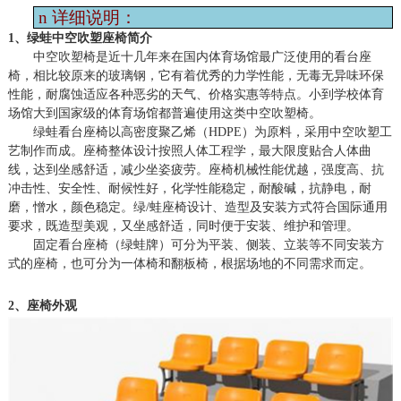
n
详细说明：
1、绿蛙中空吹塑座椅简介
中空吹塑椅是近十几年来在国内体育场馆最广泛使用的看台座
椅，相比较原来的玻璃钢，它有着优秀的力学性能，无毒无异味环保
性能，耐腐蚀适应各种恶劣的天气、价格实惠等特点。小到学校体育
场馆大到国家级的体育场馆都普遍使用这类中空吹塑椅。
绿蛙看台座椅以高密度聚乙烯（
HDPE）为原料，采用中空吹塑工
艺制作而成。座椅整体设计按照人体工程学，最大限度贴合人体曲
线，达到坐感舒适，减少坐姿疲劳。座椅机械性能优越，强度高、抗
冲击性、安全性、耐候性好，化学性能稳定，耐酸碱，抗静电，耐
磨，憎水，颜色稳定。绿/蛙座椅设计、造型及安装方式符合国际通用
要求，既造型美观，又坐感舒适，同时便于安装、维护和管理。
固定看台座椅（绿蛙牌）可分为平装、侧装、立装等不同安装方
式的座椅，也可分为一体椅和翻板椅，根据场地的不同需求而定。
2、座椅外观