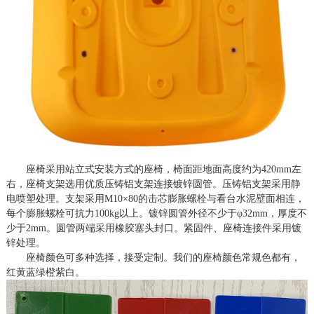
座椅采用站立式安装方式的座椅，椅面距地面高度约为
42
0
mm
左
右，座椅支架选用优质压铸铝支架连接镀锌圆管。压铸铝支架采用静
电喷塑处理。支架采用
M10
×
80
的击芯膨胀螺栓与看台水泥壁面相连，
每个膨胀螺栓可抗力
1
00kg
以上。镀锌圆管外径不少于
φ
32mm
，厚度不
少于
2
mm
。圆管两端采用橡胶塞头封口。紧固件、座椅连接件采用镀
锌处理。
座椅颜色可多种选择，接受定制。我们的座椅颜色常规色都有，
红黄蓝绿橙紫白。