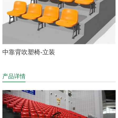
中靠背吹塑椅-立装
产品详情