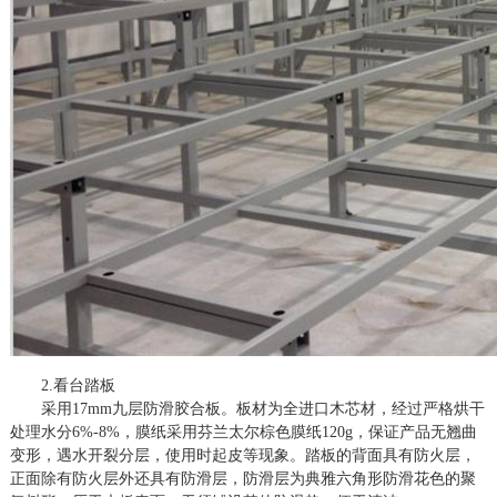
2.看台踏板
采用
17mm九层防滑胶合板。板材为全进口木芯材，经过严格烘干
处理水分6%-8%，膜纸采用芬兰太尔棕色膜纸120g，保证产品无翘曲
变形，遇水开裂分层，使用时起皮等现象。踏板的背面具有防火层，
正面除有防火层外还具有防滑层，防滑层为典雅六角形防滑花色的聚