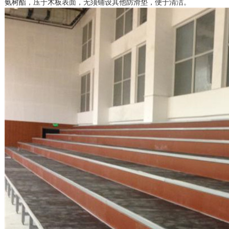
氨树酯，压于木板表面，无须铺设其他防滑垫，便于清洁。