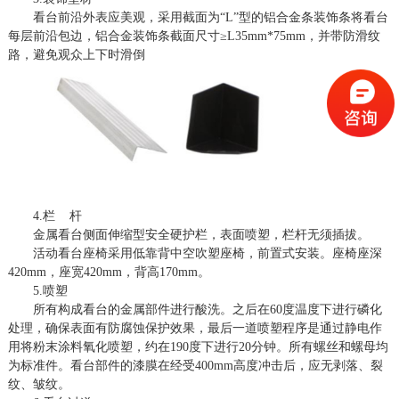
看台前沿外表应美观，采用截面为
“L”型的铝合金条装饰条将看台
每层前沿包边，铝合金装饰条截面尺寸≥L35mm*75mm，并带防滑纹
路，避免观众上下时滑倒
4.栏 杆
金属看台侧面伸缩型安全硬护栏，表面喷塑，栏杆无须插拔。
活动看台座椅采用低靠背中空吹塑座椅，前置式安装。座椅座深
420mm，座宽420mm，背高170mm。
5.喷塑
所有构成看台的金属部件进行酸洗。之后在
60度温度下进行磷化
处理，确保表面有防腐蚀保护效果，最后一道喷塑程序是通过静电作
用将粉末涂料氧化喷塑，约在190度下进行20分钟。所有螺丝和螺母均
为标准件。看台部件的漆膜在经受400mm高度冲击后，应无剥落、裂
纹、皱纹。