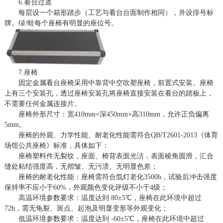
6.看台过道
每层设一个箱形踏步（工艺与看台台面制作相同），并设排号标
牌。绿
/蛙每个座椅有明显的座位号。
7.座椅.
固定金属看台座椅采用中靠背中空吹塑座椅，前置式安装。座椅
上有三个安装孔，透过座椅安装孔将座椅直接安装在看台的踏板上，
不需要任何金属连接片。
座椅外形尺寸
：宽
410mm×深450mm×高310mm，允许正负偏离
5mm。
座椅的外观、力学性能、耐老化性能需符合
QB/T2601-2013《体育
场馆公共座椅》标准，具体如下：
座椅塑料件无裂纹，座面、椅背表面光洁，表面棱角圆滑，汇合
缝处粘结强度高，无褶皱、无污渍、无明显色差；
座椅的耐老化性能：座椅需符合氙灯老化
3500h，试验后冲击强度
保持率不应小于60%，外观颜色变化评级不小于4级；
高温环境参数要求：温度达到
80±5℃，座椅在此环境中超过
72h，需无龟裂、斑点、起泡及明显变形等外观变化；
低温环境参数要求：温度达到
-60±5℃，座椅在此环境中超过