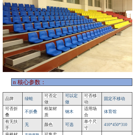
n
核心参数：
可否定
可以定
可否移
品牌
绿蛙
固定不移动
做
做
动
可否折
框架材
适用场
不折叠
钢木
体育馆
叠
质
合
有无扶
单个尺
无
颜色
可选
410*450*310
手
寸
座椅材
可售卖