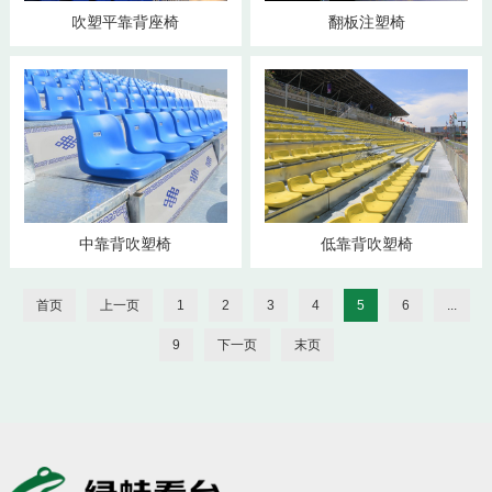
吹塑平靠背座椅
翻板注塑椅
中靠背吹塑椅
低靠背吹塑椅
首页
上一页
1
2
3
4
5
6
...
9
下一页
末页