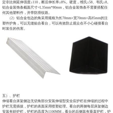
定非比例延伸强度≥110，断后伸长率≥8%。硬度，维氏≥58、韦氏≥8。
铝合金装饰条截面尺寸=L35mm*80mm，铝合金装饰条不需要搭配任
何其他塑料件，并带防滑纹路。
（
2）铝合金包边的角采用规格为长70mm×宽70mm×高85mm的注
塑件护角，可以无缝贴合看台，可以有效防止观众在不小心碰撞看台
时发生的伤害。
五）、护栏
伸缩看台床架侧边无切角部分安装伸缩型安全应护栏在伸缩的过程中
护栏无需插拔，护栏的表面采用喷塑处理。看台的两侧每层床架侧边
安装有斜护栏，护栏的高度为
1
1
00MM，看台的后侧装有垂直护栏，护