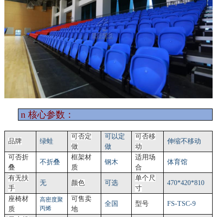
n
核心参数：
可否定
可以定
可否移
品牌
绿蛙
伸缩不移动
做
做
动
可否折
框架材
适用场
不折叠
钢木
体育馆
叠
质
合
有无扶
单个尺
无
颜色
可选
4
7
0*420*
810
手
寸
座椅材
可售卖
高密度聚
全国
型号
FS-TSC-
9
丙烯
质
地