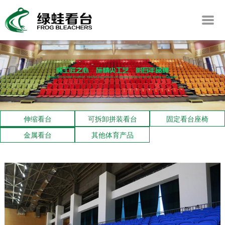
伸缩看台
可拆卸拼装看台
固定看台座椅
金属看台
其他体育产品