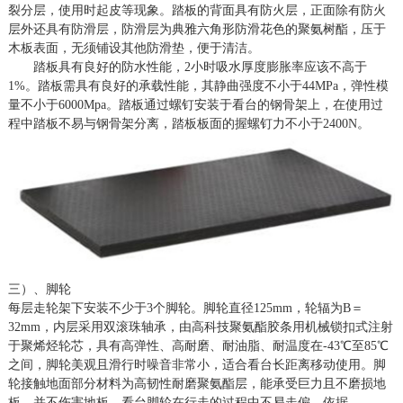
裂分层，使用时起皮等现象。踏板的背面具有防火层，正面除有防火
层外还具有防滑层，防滑层为典雅六角形防滑花色的聚氨树酯，压于
木板表面，无须铺设其他防滑垫，便于清洁。
踏板具有良好的防水性能，
2小时吸水厚度膨胀率应该不高于
1%。踏板需具有良好的承载性能，其静曲强度不小于44MPa，弹性模
量不小于6000Mpa。踏板通过螺钉安装于看台的钢骨架上，在使用过
程中踏板不易与钢骨架分离，踏板板面的握螺钉力不小于2400N。
三）、脚轮
每层走轮架下安装不少于
3个脚轮。脚轮直径125mm，轮辐为B＝
32mm，内层采用双滚珠轴承，由高科技聚氨酯胶条用机械锁扣式注射
于聚烯烃轮芯，具有高弹性、高耐磨、耐油脂、耐温度在-43℃至85℃
之间，脚轮美观且滑行时噪音非常小，适合看台长距离移动使用。脚
轮接触地面部分材料为高韧性耐磨聚氨酯层，能承受巨力且不磨损地
板、并不伤害地板。看台脚轮在行走的过程中不易走偏，依据