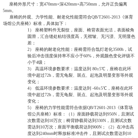
座椅外形尺寸
：宽
47
0mm×深420mm×高
750
mm，允许正负偏离
5mm。
座椅的外观、力学性能、耐老化性能需符合
QB/T2601-2013《体育
场馆公共座椅》标准，具体如下：
1）
座椅塑料件无裂纹，座面、椅背表面光洁，表面棱角
圆滑，汇合缝处粘结强度高，无褶皱、无污渍、无明显色
差；
2）
座椅的耐老化性能：座椅需符合氙灯老化
3500h，试
验后冲击强度保持率不应小于60%，外观颜色变化评级不
小于4级；
3）
高温环境参数要求：温度达到
80±5℃，座椅在此环
境中超过72h，需无龟裂、斑点、起泡及明显变形等外观
变化；
4）
低温环境参数要求：温度达到
-60±5℃，座椅在此环
境中超过72h，需无龟裂、斑点、起泡及明显变形等外观
变化；
5）
座椅的力学性能需符合依据
QB/T2601-2013《体育场
馆公共座椅》标准：（1）座面静载荷达到950N，且测试
次数需达到10万次；椅背静载荷达到330N，且测试次数
需达到10万次；座面平衡载荷达到900N；（2）在冲击高
度达到240mm时释放标准冲击件，且测试次数需达到10