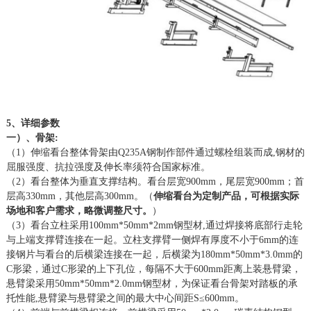
5、详细参数
一）、骨架
:
（
1）伸缩看台整体骨架由Q235A钢制作部件通过螺栓组装而成
,
钢材的
屈服强度、抗拉强度及伸长率须符合国家标准。
（
2）看台整体为垂直支撑结构。看台层宽
9
00mm，尾层宽
9
00mm；首
层高330mm，其他
层
高
300mm。
（
伸缩看台为定制产品，可根据实际
场地和客户需求，略微调整尺寸。
）
（
3）
看台立柱采用
1
00mm*50mm*
2
mm
钢型材
,
通过焊接将底部行走轮
与上端支撑臂连接在一起。立柱支撑臂一侧焊有厚度不小于
6
mm
的连
接钢片与看台的后横梁连接在一起，后横梁为
1
80mm*50mm*3.0mm
的
C形梁，通过C形梁的上下孔位，每隔不大于6
0
0m
m
距离上装悬臂梁，
悬臂梁采用
5
0mm*50mm*2.0mm
钢型材，为保证看台骨架对踏板的承
托性能
,悬臂梁与悬臂梁之间的最大中心间距
S≤600mm
。