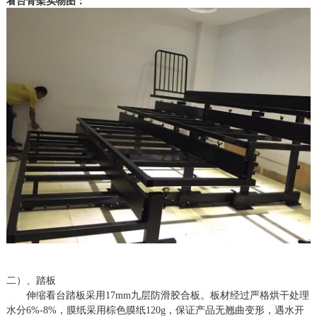
看台骨架实物图：
二）、踏板
伸缩看台踏板采用
17mm九层防滑胶合板。板材经过严格烘干处理
水分6%-8%，膜纸采用棕色膜纸120g，保证产品无翘曲变形，遇水开