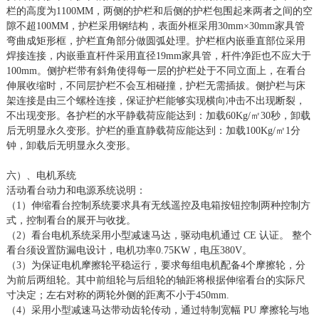
栏的高度为1
1
00MM，两侧的护栏和后侧的护栏包围起来两者之间的空
隙不超
10
0MM，护栏采用钢结构，表面外框采用
30mm×30mm
家具管
弯曲成矩形框，护栏直角部分做圆弧处理。护栏框内嵌垂直部位采用
焊接连接，内嵌垂直杆件采用
直径
19mm
家具管，杆件净距也不应大于
10
0mm。
侧护栏带有斜角使得每一层的护栏处于不同立面上，
在
看台
伸展
收
缩时，不同层护栏不会互相碰撞，护栏无需插拔。侧护栏与床
架连接是由三个螺栓连接，保证护栏能够实现横向冲击不出现断裂，
不出现变形。
各护栏的水平静载荷应能达到：加载
60Kg/㎡30秒，卸载
后无明显永久变形。护栏的垂直静载荷应能达到：加载100Kg/㎡1分
钟，卸载后无明显永久变形。
六）、电机系统
活动看台动力和电源系统说明：
（
1）伸缩看台控制系统要求具有无线遥控及电箱按钮控制两种控制方
式，控制看台的展开与收拢。
（
2）看台电机系统采用小型减速马达，驱动电机通过 CE 认证。 整个
看台须设置防漏电设计，电机功率0.75KW，电压380V。
（
3）为保证电机摩擦轮平稳运行，要求每组电机配备4个摩擦轮，分
为前后两组轮。其中前组轮与后组轮的轴距将根据伸缩看台的实际尺
寸决定；左右对称的两轮外侧的距离不小于450mm.
（
4）采用小型减速马达带动齿轮传动，通过特制宽幅 PU 摩擦轮与地