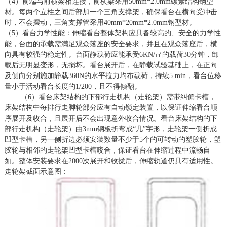
（
4）前端与前横梁相连接，前横梁采用5
0mm*2.0mm
碳素结构钢型
材。每两个立柱之间后部加一个三角支撑架，确保看台在横向受冲击
时，不会摆动，三角支撑管采用
4
0mm*20mm*2.0mm
钢型材。
（
5）看台力学性能：伸缩看台整体架构应具备较高的、安全的力学性
能，台面的承载需满足观众落座的安全要求，并且在观众落座后，横
向具有较强的稳定性。台面静载荷应能承受6KN
/㎡的载荷30分钟，卸
载后无
明显
变形，无损坏。
看台展开后，在静载试验基础上，在正向
及侧向分别施加静载
360N的水平拉力均布载荷，持续5 min，看台位移
量小于活动看台长度的1/200，且不得倾翻。
（
6）看台床架结构的下部行走机构（走轮架）需带纠偏卡槽，
床架结构中每排行走脚轮部分应有自动锁定装置，以保证伸缩看台顺
序展开及收合，且展开后不会出现意外收合情况。看台床架结构的下
部行走机构（走轮架）由3mm钢板折弯成“几”字形，走轮架一侧折成
凹型卡槽，另一侧折边必须安装数量不少于5个的可转动的塑胶轮，塑
胶轮与相邻的走轮架凹型卡槽咬合，保证看台在伸缩过程中流畅自
如。整体安装要求在2000次展开和收拢后，伸缩轨道仍具有适用性。
走轮架截面示意图：