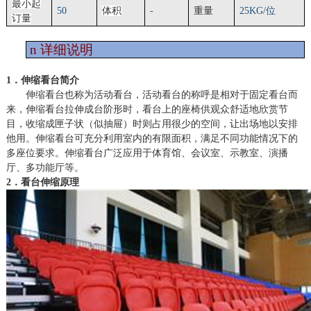
最小起
50
体积
-
重量
2
5
KG/位
订量
n
详细说明
1．伸缩看台简介
伸缩看台也称为活动看台，活动看台的称呼是相对于固定看台而
来，伸缩看台拉伸成台阶形时，看台上的座椅供观众舒适地欣赏节
目，收缩成匣子状（似抽屉）时则占用很少的空间，让出场地以安排
他用。伸缩看台可充分利用室内的有限面积，满足不同功能情况下的
多座位要求。伸缩看台广泛应用于体育馆、会议室、示教室、演播
厅、多功能厅等。
2．看台伸缩原理