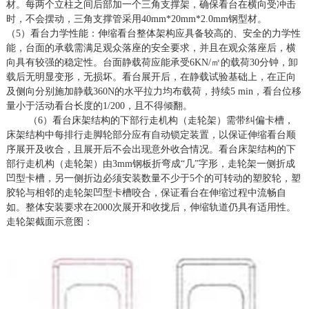
材。每两个立柱之间后部加一个三角支撑架，确保看台在横向受冲击
时，不会摆动，三角支撑管采用
4
0mm*20mm*2.0mm
钢型材。
（
5）看台力学性能：伸缩看台整体架构应具备较高的、安全的力学性
能，台面的承载需满足观众落座的安全要求，并且在观众落座后，横
向具有较强的稳定性。台面静载荷应能承受6KN
/㎡的载荷30分钟，卸
载后无
明显
变形，无损坏。
看台展开后，在静载试验基础上，在正向
及侧向分别施加静载
360N的水平拉力均布载荷，持续5 min，看台位移
量小于活动看台长度的1/200，且不得倾翻。
（
6）看台床架结构的下部行走机构（走轮架）需带纠偏卡槽，
床架结构中每排行走脚轮部分应有自动锁定装置，以保证伸缩看台顺
序展开及收合，且展开后不会出现意外收合情况。看台床架结构的下
部行走机构（走轮架）由3mm钢板折弯成“几”字形，走轮架一侧折成
凹型卡槽，另一侧折边必须安装数量不少于5个的可转动的塑胶轮，塑
胶轮与相邻的走轮架凹型卡槽咬合，保证看台在伸缩过程中流畅自
如。整体安装要求在2000次展开和收拢后，伸缩轨道仍具有适用性。
走轮架截面示意图：