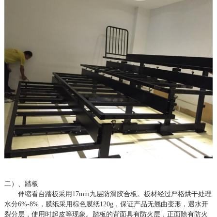
二）、踏板
伸缩看台踏板采用
17mm九层防滑胶合板。板材经过严格烘干处理
水分6%-8%，膜纸采用棕色膜纸120g，保证产品无翘曲变形，遇水开
裂分层，使用时起皮等现象。踏板的背面具有防火层，正面除有防火