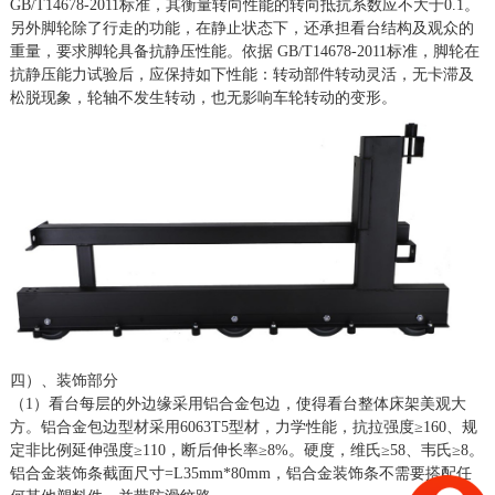
GB/T14678-2011标准，其衡量转向性能的转向抵抗系数应不大于0.1。
另外脚轮除了行走的功能，在静止状态下，还承担看台结构及观众的
重量，要求脚轮具备抗静压性能。依据 GB/T14678-2011标准，脚轮在
抗静压能力试验后，应保持如下性能：转动部件转动灵活，无卡滞及
松脱现象，轮轴不发生转动，也无影响车轮转动的变形。
四）、装饰部分
（
1）看台每层的外边缘采用铝合金包边，使得看台整体床架美观大
方。铝合金包边型材采用6063T5型材，力学性能，抗拉强度≥160、规
定非比例延伸强度≥110，断后伸长率≥8%。硬度，维氏≥58、韦氏≥8。
铝合金装饰条截面尺寸=L35mm*80mm，铝合金装饰条不需要搭配任