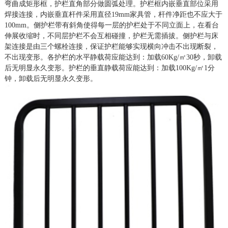
弯曲成矩形框，护栏直角部分做圆弧处理。护栏框内嵌垂直部位采用
焊接连接，内嵌垂直杆件采用
直径
19mm
家具管，杆件净距也不应大于
10
0mm。
侧护栏带有斜角使得每一层的护栏处于不同立面上，
在
看台
伸展
收
缩时，不同层护栏不会互相碰撞，护栏无需插拔。侧护栏与床
架连接是由三个螺栓连接，保证护栏能够实现横向冲击不出现断裂，
不出现变形。
各护栏的水平静载荷应能达到：加载
60Kg/㎡30秒，卸载
后无明显永久变形。护栏的垂直静载荷应能达到：加载100Kg/㎡1分
钟，卸载后无明显永久变形。