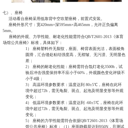
七）、座椅
活动看台座椅采用低靠背中空吹塑座椅，前置式安装。
座椅外形尺寸
：宽
4
2
0mm×深
595
mm×高
465
mm，允许正负偏离
5mm。
座椅的外观、力学性能、耐老化性能需符合
QB/T2601-2013《体育
场馆公共座椅》标准，具体如下：
1）
座椅塑料件无裂纹，座面、椅背表面光洁，表面棱角
圆滑，汇合缝处粘结强度高，无褶皱、无污渍、无明显色
差；
2）
座椅的耐老化性能：座椅需符合氙灯老化
3500h，试
验后冲击强度保持率不应小于60%，外观颜色变化评级不
小于4级；
3）
高温环境参数要求：温度达到
80±5℃，座椅在此环
境中超过72h，需无龟裂、斑点、起泡及明显变形等外观
变化；
4）
低温环境参数要求：温度达到
-60±5℃，座椅在此环
境中超过72h，需无龟裂、斑点、起泡及明显变形等外观
变化；
5）
座椅的力学性能需符合依据
QB/T2601-2013《体育场
馆公共座椅》标准：（1）座面静载荷达到950N，且测试