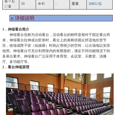
最小起
50
体积
-
重量
2
6
KG/位
订量
n
详细说明
1．伸缩看台简介
伸缩看台也称为活动看台，活动看台的称呼是相对于固定看台而
来，伸缩看台拉伸成台阶形时，看台上的座椅供观众舒适地欣赏节
目，收缩成匣子状（似抽屉）时则占用很少的空间，让出场地以安排
他用。伸缩看台可充分利用室内的有限面积，满足不同功能情况下的
多座位要求。伸缩看台广泛应用于体育馆、会议室、示教室、演播
厅、多功能厅等。
2．看台伸缩原理