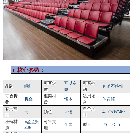
n
核心参数：
可否定
可以定
可否移
品牌
绿蛙
伸缩不移动
做
做
动
可否折
框架材
适用场
折叠
钢木
体育馆
叠
质
合
有无扶
单个尺
无
颜色
可选
420*
595
*
465
手
寸
座椅材
可售卖
高密度聚
全国
型号
FS-TSC-
5
乙烯
质
地