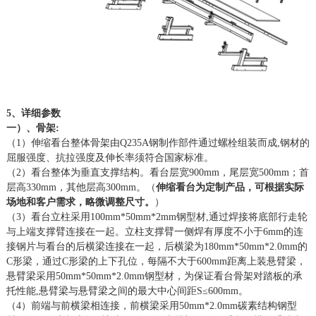
5、详细参数
一）、骨架
:
（
1）伸缩看台整体骨架由Q235A钢制作部件通过螺栓组装而成
,
钢材的
屈服强度、抗拉强度及伸长率须符合国家标准。
（
2）看台整体为垂直支撑结构。看台层宽
9
00mm，尾层宽
5
00mm；首
层高330mm，其他
层
高
300mm。
（
伸缩看台为定制产品，可根据实际
场地和客户需求，略微调整尺寸。
）
（
3）看台立柱采用1
00mm*50mm*
2
mm
钢型材
,通过焊接将底部行走轮
与上端支撑臂连接在一起。立柱支撑臂一侧焊有厚度不小于6
mm
的连
接钢片与看台的后横梁连接在一起，后横梁为
1
80mm*50mm*
2
.0mm
的
C形梁，通过C形梁的上下孔位，每隔不大于6
0
0m
m
距离上装悬臂梁，
悬臂梁采用
5
0mm*50mm*2.0mm
钢型材，为保证看台骨架对踏板的承
托性能
,悬臂梁与悬臂梁之间的最大中心间距
S≤600mm
。
（
4）前端与前横梁相连接，前横梁采用5
0mm*2.0mm
碳素结构钢型