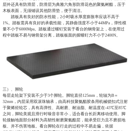
层外还具有防滑层，防滑层为典雅六角形防滑花色的聚氨树酯，压于
木板表面，无须铺设其他防滑垫，便于清洁。
踏板具有良好的防水性能，
2小时吸水厚度膨胀率应该不高于
1%。踏板需具有良好的承载性能，其静曲强度不小于44MPa，弹性模
量不小于6000Mpa。踏板通过螺钉安装于看台的钢骨架上，在使用过
程中踏板不易与钢骨架分离，踏板板面的握螺钉力不小于2400N。
三）、脚轮
每层走轮架下安装不少于
3个脚轮。脚轮直径125mm，轮辐为B＝
32mm，内层采用双滚珠轴承，由高科技聚氨酯胶条用机械锁扣式注射
于聚烯烃轮芯，具有高弹性、高耐磨、耐油脂、耐温度在-43℃至85℃
之间，脚轮美观且滑行时噪音非常小，适合看台长距离移动使用。脚
轮接触地面部分材料为高韧性耐磨聚氨酯层，能承受巨力且不磨损地
板、并不伤害地板。看台脚轮在行走的过程中不易走偏，依据