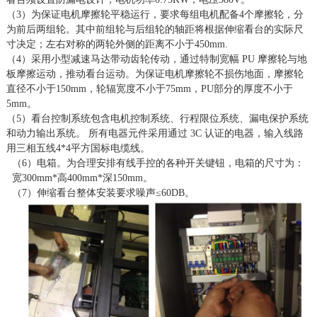
（
3）为保证电机摩擦轮平稳运行，要求每组电机配备4个摩擦轮，分
为前后两组轮。其中前组轮与后组轮的轴距将根据伸缩看台的实际尺
寸决定；左右对称的两轮外侧的距离不小于450mm.
（
4）采用小型减速马达带动齿轮传动，通过特制宽幅 PU 摩擦轮与地
板摩擦运动，推动看台运动。为保证电机摩擦轮不损伤地面，摩擦轮
直径不小于150mm，轮辐宽度不小于75mm，PU部分的厚度不小于
5mm。
（
5）看台控制系统包含电机控制系统、行程限位系统、漏电保护系统
和动力输出系统。 所有电器元件采用通过 3C 认证的电器，输入线路
用三相五线4*4平方国标电缆线。
（
6）电箱。为合理安排有线手控的各种开关键钮，电箱的尺寸为：
宽300mm*高400mm*深150mm。
（
7）伸缩看台整体安装要求噪声≤60DB。