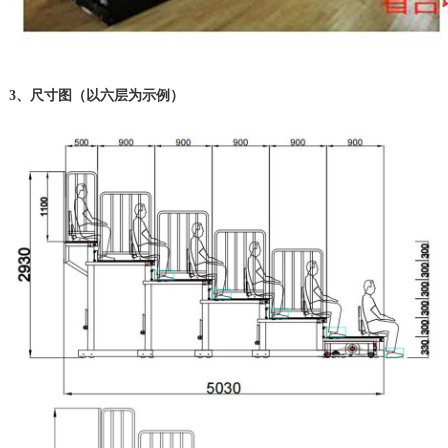
3、尺寸图（以
六
层为示例）