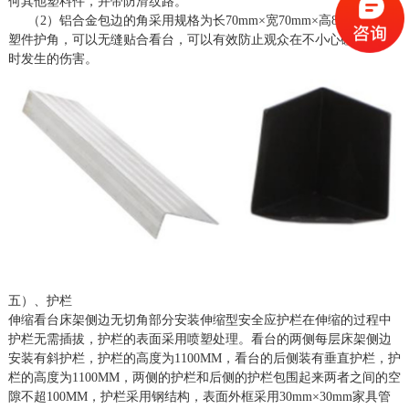
何其他塑料件，并带防滑纹路。
（
2）铝合金包边的角采用规格为长70mm×宽70mm×高85mm的注
塑件护角，可以无缝贴合看台，可以有效防止观众在不小心碰撞看台
时发生的伤害。
五）、护栏
伸缩看台床架侧边无切角部分安装伸缩型安全应护栏在伸缩的过程中
护栏无需插拔，护栏的表面采用喷塑处理。看台的两侧每层床架侧边
安装有斜护栏，护栏的高度为
1
1
00MM，看台的后侧装有垂直护栏，护
栏的高度为1
1
00MM，两侧的护栏和后侧的护栏包围起来两者之间的空
隙不超
10
0MM，护栏采用钢结构，表面外框采用
30mm×30mm
家具管