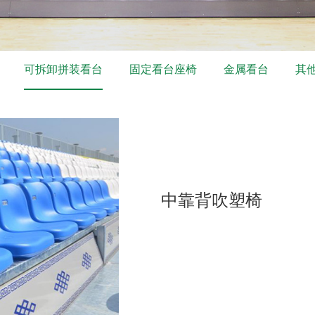
可拆卸拼装看台
固定看台座椅
金属看台
其
中靠背吹塑椅