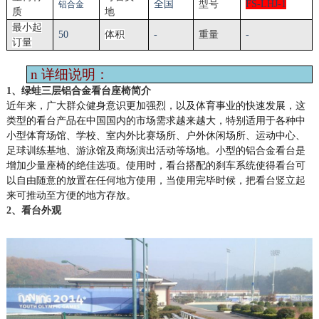
全国
型号
FS-
LHJ
-1
铝合金
质
地
最小起
50
体积
-
重量
-
订量
n
详细说明：
1、绿蛙
三层铝合金看台
座椅简介
近年来，广大群众健身意识更加强烈，以及体育事业的快速发展，这
类型的看台产品在中国国内的市场需求越来越大，特别适用于各种
中
小型体育场馆、学校、室内外比赛场所、户外休闲场所
、
运动中心、
足球训练基地、游泳馆及商场演出活动等场地。小型
的
铝合金看台是
增加
少量
座椅的绝佳选项。使用时，看台
搭配
的刹车系统使得
看台可
以自由随意的放置在任何地方使用，当使用完毕时候，把看台竖立起
来可推动至方便的地方存放。
2、
看台
外观