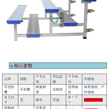
n
核心参数
可否定
可以定
可否移
品牌
绿蛙
不移动
做
做
动
可否折
框架材
适用场
体育场馆
、户
不折叠
无框架
叠
质
合
外场地
有无扶
单个尺
无
颜色
可选
3600*240*50
手
寸
座椅材
可售卖