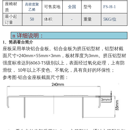
座椅材
高密度聚
可售卖地
全国
型号
FS-H-1
乙烯
质
最小起
50
体积
-
重量
5
KG/位
订量
n
详细说明：
1、简易看台简介
座板采用
单块铝合金板。铝合金板为挤压铝型材，铝型材截
面尺寸
×
×
，板材厚度为
。挤压铝型材
=240mm
55mm
3mm
3mm
强度标准达到
级别以上，表面经过氧化处理，上有防
6063-T5
滑纹，
年以上不变色、不氧化，具有良好的环保性；
10
参考图
铝合金
座板
截面尺寸图：
-