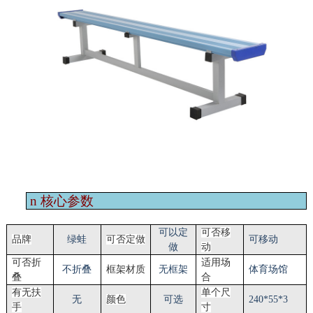
n
核心参数
可以定
可否移
品牌
绿蛙
可否定做
可
移动
做
动
可否折
适用场
不折叠
框架材质
无框架
体育场馆
叠
合
有无扶
单个尺
无
颜色
可选
240
*
55
*
3
手
寸