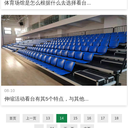
体育场馆是怎么根据什么去选择看台...
08-10
伸缩活动看台有其5个特点，与其他...
首页
上一页
13
14
15
16
17
18