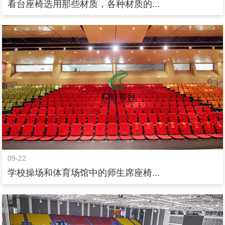
看台座椅选用那些材质，各种材质的...
09-22
学校操场和体育场馆中的师生席座椅...