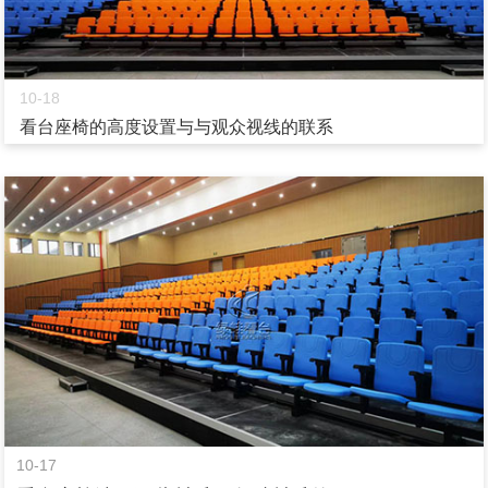
10-18
看台座椅的高度设置与与观众视线的联系
10-17