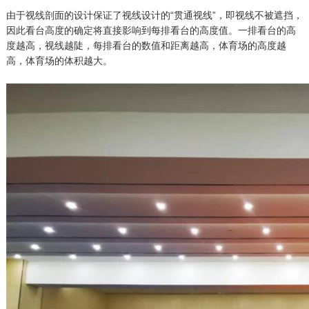
由于视线剖面的设计保证了视线设计的“贯通视线”，即视线不被遮挡，
因此看台高度的确定将直接影响到每排看台的高度值。一排看台的高
度越高，视线越陡，每排看台的数值和距离越高，体育场的高度越
高，体育场的体积越大。