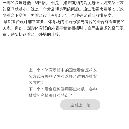
一排的高度越低，则相反。但是，如果前排的高度越低，则支架下方
的空间就越小。这是一个矛盾和协调的问题。通过改善比赛场地，减
少看台下空间，将看台设计有机结合，合理确定看台前排高度。
场馆看台设计非常重要。体育场的平面形状与看台的组合有着重要的
关系。例如，圆形体育馆的外墙与看台相接时，会产生更多的空间浪
费，需要协调看台与外墙的连接。
上一个：
体育场馆中的固定看台座椅安
装方式有哪些？怎么选择合适的座椅安
装方式？
下一个：
看台座椅选用那些材质，各种
材质的座椅都什么特点？
返回上一层