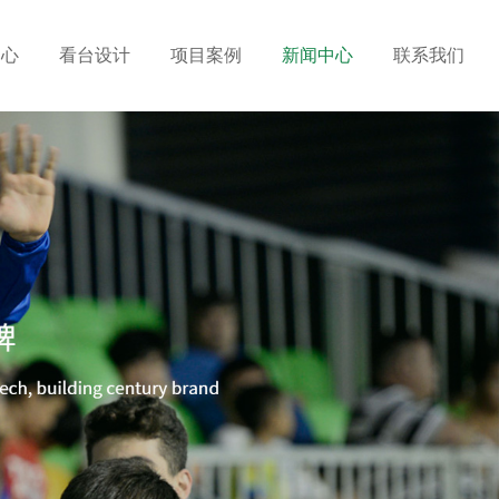
中心
看台设计
项目案例
新闻中心
联系我们