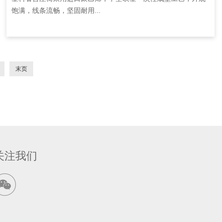
饱满，线条流畅，坚固耐用...
末页
关注我们