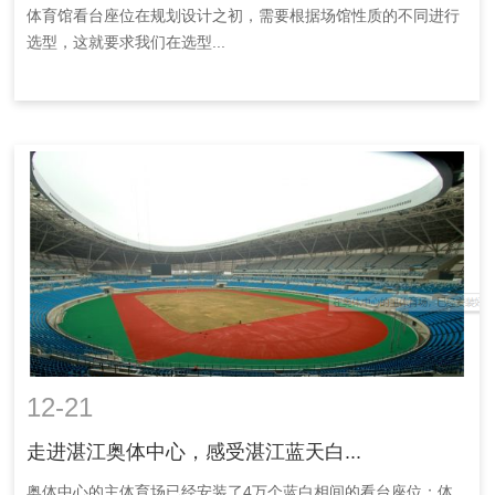
体育馆看台座位在规划设计之初，需要根据场馆性质的不同进行
选型，这就要求我们在选型...
12-21
走进湛江奥体中心，感受湛江蓝天白...
奥体中心的主体育场已经安装了4万个蓝白相间的看台座位；体