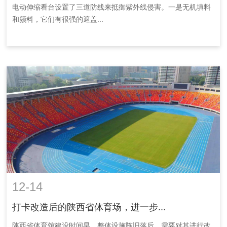
电动伸缩看台设置了三道防线来抵御紫外线侵害。一是无机填料
和颜料，它们有很强的遮盖...
12-14
打卡改造后的陕西省体育场，进一步...
陕西省体育馆建设时间早，整体设施陈旧落后，需要对其进行改