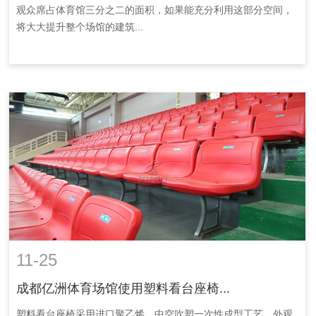
观众席占体育馆三分之二的面积，如果能充分利用这部分空间，
将大大提升整个场馆的建筑...
11-25
成都亿洲体育场馆使用塑料看台座椅...
塑料看台座椅采用进口聚乙烯，中空吹塑一次性成型工艺，外观