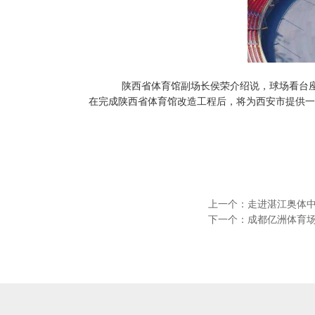
陕西省体育馆副场长侯荣介绍说，球场看台座
在完成陕西省体育馆改造工程后，将为西安市提供一
上一个：
走进湛江奥体
下一个：
成都亿洲体育