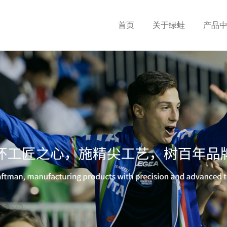
首页
关于绿蛙
产品