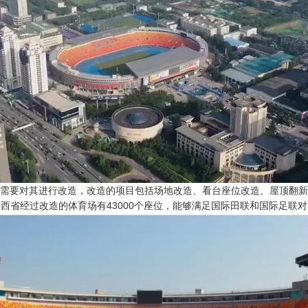
需要对其进行改造，改造的项目包括场地改造、看台座位改造、屋顶翻新
西省经过改造的体育场有43000个座位，能够满足国际田联和国际足联