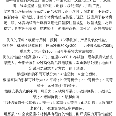
塑料看台座椅采用进口聚乙烯，中空吹塑一次性成型工艺，外观饱
满，线条流畅，坚固耐用，耐候，极易清洁，用途广泛。
塑料看台座椅采表面光洁，耐气候性，耐化学性，耐老化，不开裂，
色彩鲜艳，易清洗，使整个体育场整洁美观，现已广泛应用于各体育
场、馆。体育场馆看台座椅采用进口塑胶注塑成型，吹塑成型，材质
稳定，具有外形美观、结构坚固、使用寿命长、弹性足、耐冲击等优
点。
优良的原料：吹塑专用料，颜料，UV吸收剂，产品抗氧化性能。
强力佳：机械性能超国标，座面冲击80Kg·300mm，椅脚承载≥700Kg
垂直力，大开度(160mm)可承受较大前后摇摆。
优良的性能：经高温(+75℃)、低温(-50℃)贮存试验，经年累月依然光
彩照人。全部金属件经过磷化洗后静电喷塑，双重防锈处理；地面固
定采用隐藏式固定方式，便于清洗。
根据制作的不同可以分为：a.注塑椅；b.空心塑椅。
根据座位的形状可以分为：a.平椅；b.低背椅子；c.中背椅子；d.高背
椅子；e.分体(翻背)椅子。
根据安装方式的不同，可分为：a.铁脚平装；b.铁脚侧装；c.铁脚立
装；d.铝脚侧装；e.铝脚侧装。
可以选择附件和其他：a.扶手；b.软垫；c.茶具；d.活动脚；e.添加防
老化剂；f.添加阻燃剂g.多种颜色。
耐磨损：中空吹塑座椅材料具有很好的韧性，耐环境应力开裂性能优