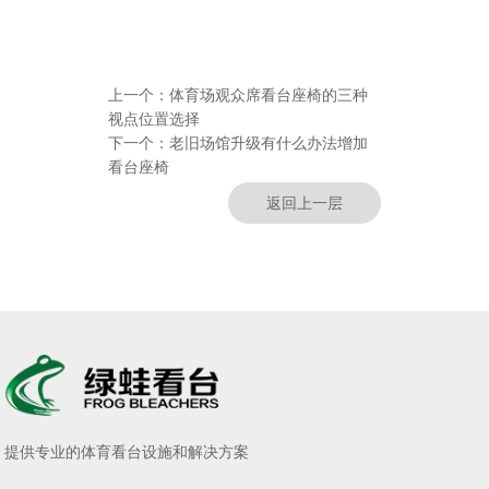
上一个：
体育场观众席看台座椅的三种
视点位置选择
下一个：
老旧场馆升级有什么办法增加
看台座椅
返回上一层
提供专业的体育看台设施和解决方案