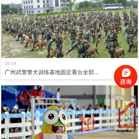
10-14
广州武警警犬训练基地固定看台全部...