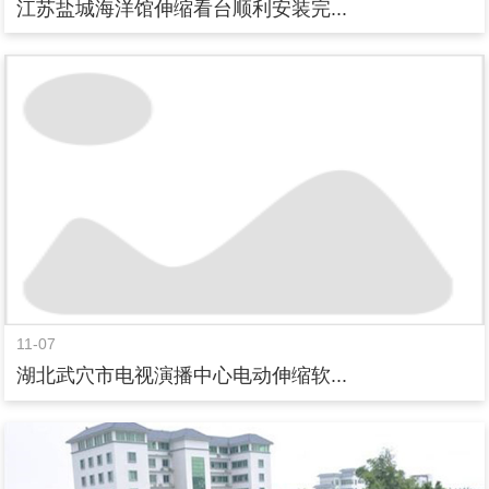
江苏盐城海洋馆伸缩看台顺利安装完...
11-07
湖北武穴市电视演播中心电动伸缩软...