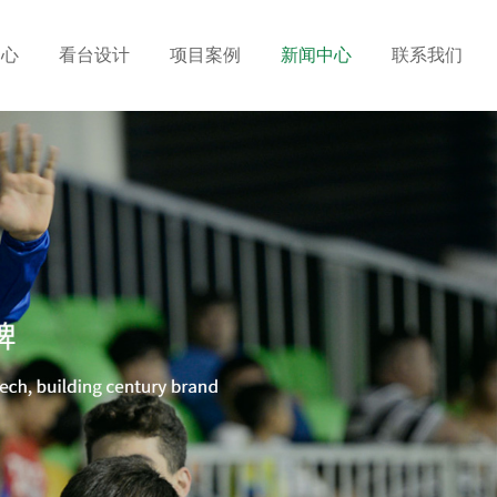
中心
看台设计
项目案例
新闻中心
联系我们