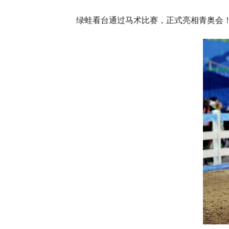
绿蛙看台通过马术比赛，正式亮相青奥会