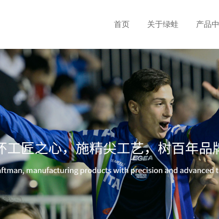
首页
关于绿蛙
产品