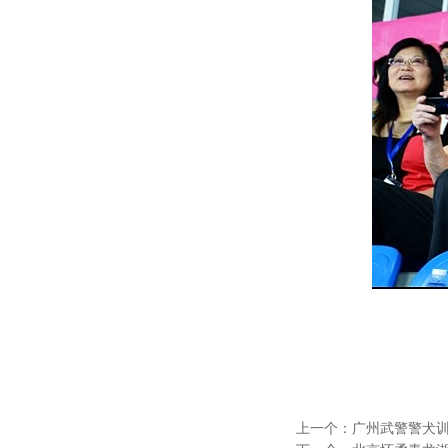
上一个：
广州武警警犬