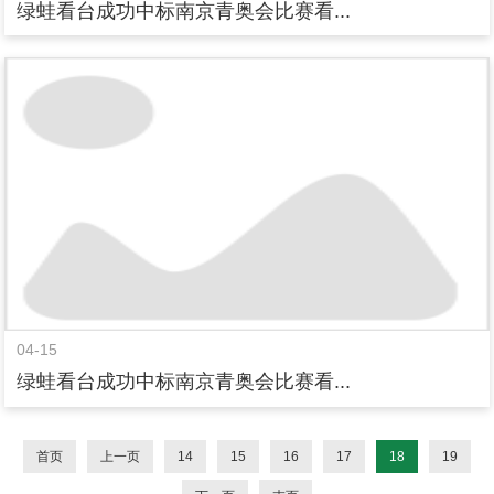
绿蛙看台成功中标南京青奥会比赛看...
04-15
绿蛙看台成功中标南京青奥会比赛看...
首页
上一页
14
15
16
17
18
19