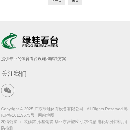
下一页
末页
提供专业的体育看台设施和解决方案
关注我们
Copyright © 2025 广东绿蛙体育设备有限公司 All Rights Reserved
粤
ICP备16119673号
网站地图
友情链接 ：
装修窝
涂塑钢管
华亚东营塑胶
供求信息
电化铝分切机
消
防检测