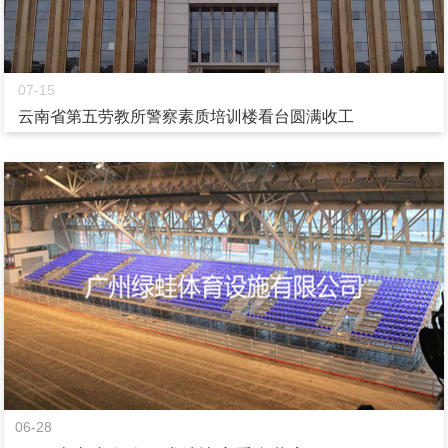
07-15
云南省第五劳教所警察素质培训楼看台圆满收工
06-28