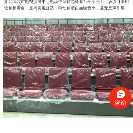
湖北武穴市电视演播中心电动伸缩软包椅看台全部完工，该项目采用
软包椅看台，座椅美观舒适，电动伸缩自如噪音小，且无反声作用。