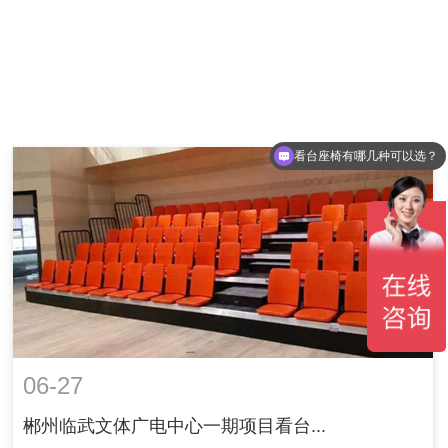
做一套看台座椅要多少钱？
06-27
郴州临武文体广电中心一期项目看台...