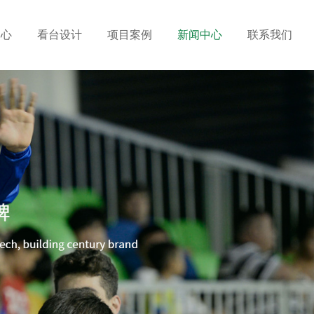
中心
看台设计
项目案例
新闻中心
联系我们