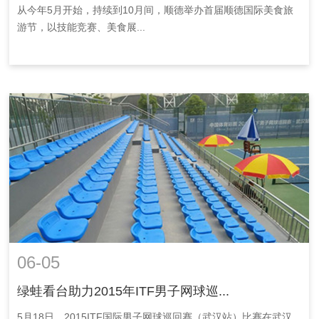
从今年5月开始，持续到10月间，顺德举办首届顺德国际美食旅
游节，以技能竞赛、美食展...
06-05
绿蛙看台助力2015年ITF男子网球巡...
5月18日，2015ITF国际男子网球巡回赛（武汉站）比赛在武汉