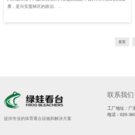
麓，是兴安盟林区的政治、...
首页
联系我们
工厂地址：广
电话：
020-36
提供专业的体育看台设施和解决方案