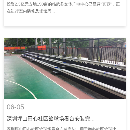
投资2.3亿元占地150亩的临武县文体广电中心已显露“真容”，正
在进行室内装修及场馆周...
06-05
深圳坪山田心社区篮球场看台安装完...
深圳坪山田心社区篮球场看台安装完毕，用于举办社区篮球比