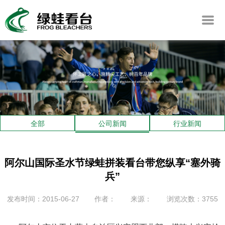
全部
公司新闻
行业新闻
阿尔山国际圣水节绿蛙拼装看台带您纵享“塞外骑
兵”
发布时间：2015-06-27
作者：
来源：
浏览次数：3755