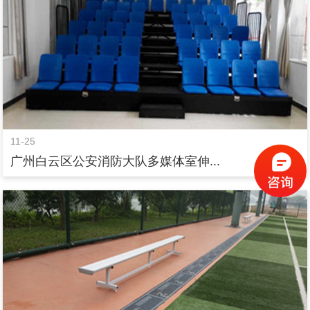
11-25
广州白云区公安消防大队多媒体室伸...