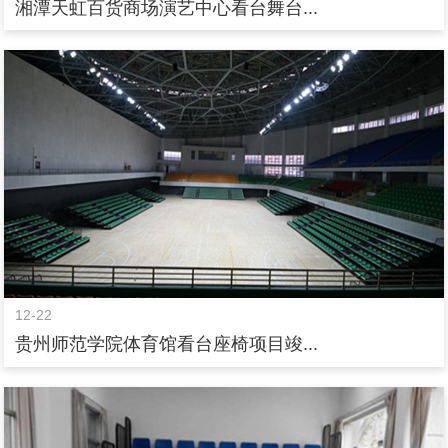
湘潭天虹百货商场演艺中心看台舞台...
12-22
贵州师范学院体育馆看台座椅项目竣...