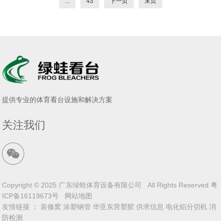
...
43
下一页
末页
提供专业的体育看台设施和解决方案
关注我们
Copyright © 2025 广东绿蛙体育设备有限公司 All Rights Reserved
粤
ICP备16119673号
网站地图
友情链接 ：
装修窝
涂塑钢管
华亚东营塑胶
供求信息
电化铝分切机
消
防检测