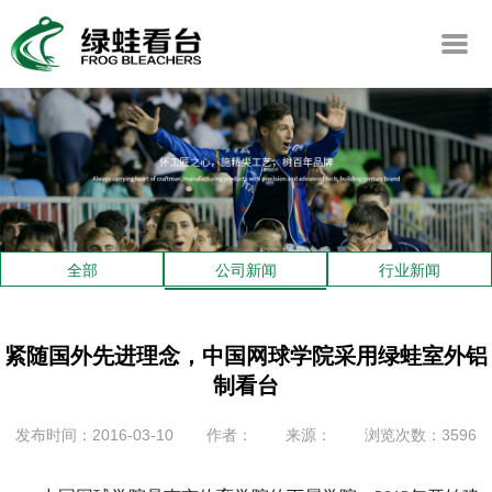
全部
公司新闻
行业新闻
紧随国外先进理念，中国网球学院采用绿蛙室外铝
制看台
发布时间：2016-03-10
作者：
来源：
浏览次数：3596