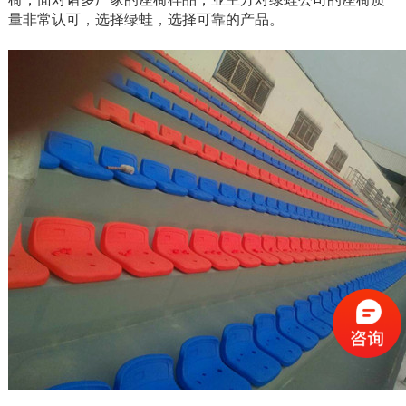
量非常认可，选择绿蛙，选择可靠的产品。