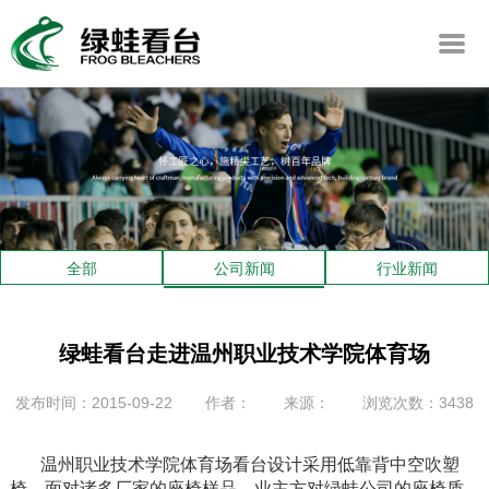
全部
公司新闻
行业新闻
绿蛙看台走进温州职业技术学院体育场
发布时间：2015-09-22
作者：
来源：
浏览次数：3438
温州职业技术学院体育场看台设计采用低靠背中空吹塑
椅，面对诸多厂家的座椅样品，业主方对绿蛙公司的座椅质