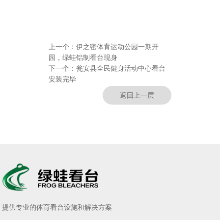
上一个：
伊之密体育运动公园一期开
园，绿蛙铝制看台现身
下一个：
瓮安县全民健身活动中心看台
安装完毕
返回上一层
提供专业的体育看台设施和解决方案