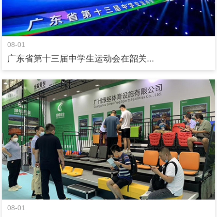
08-01
广东省第十三届中学生运动会在韶关...
08-01