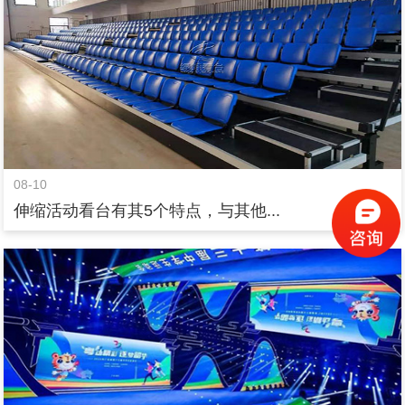
08-10
伸缩活动看台有其5个特点，与其他...