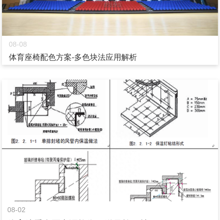
08-08
体育座椅配色方案-多色块法应用解析
08-02