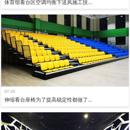
体育馆看台区空调均衡下送风施工技...
07-26
伸缩看台座椅为了提高稳定性都做了...