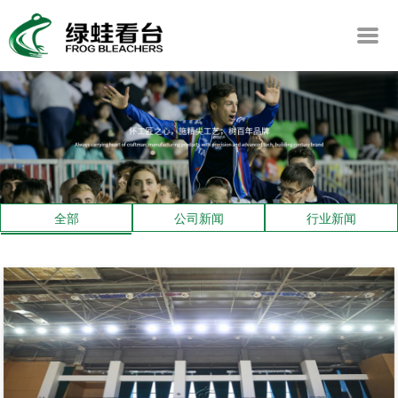
全部
公司新闻
行业新闻