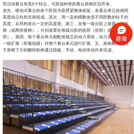
而活动看台有其5个特点，与其他种类的看台座椅区别开来。
首先，移动式看台的各个阶段为悬臂梁整体框架，各看台单元按相同
高度由立柱和支座组成。其次，用一定的模数改变不同阶数的柱子的
高度，从而构造出一定的高度差。第三，在每一级台阶上放置一排座
椅（或两排座椅），分别放置在每级台阶的前部（前部）或后部（后
部）。第四，每个看台单元都配有独立的动力系统，动力系统通过第
一级扩展（即最低级）对整个看台单元进行扩展。五、座椅翻转是由
于座椅下方的翻转机构通过踏板、手动、电动等动作来完成。