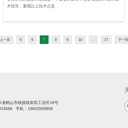
术指导，重视以上技术点是...
上一页
5
6
7
8
9
10
...
17
下一
东省鹤山市桃源镇富民工业区18号
033688
手机：
18602069858