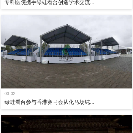
专科医院携手绿蛙看台创造学术交流...
03-02
绿蛙看台参与香港赛马会从化马场纯...