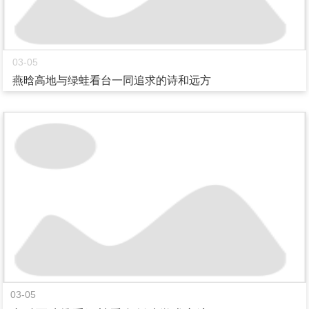
03-05
燕晗高地与绿蛙看台一同追求的诗和远方
03-05