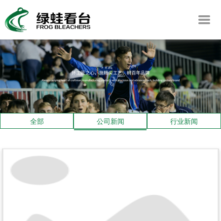
全部
公司新闻
行业新闻