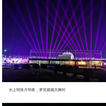
水上明珠月明夜，梦里嫦娥共舞时