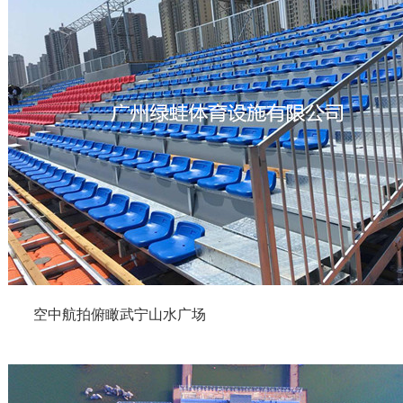
空中航拍俯瞰武宁山水广场