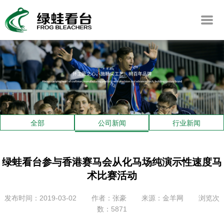
全部
公司新闻
行业新闻
绿蛙看台参与香港赛马会从化马场纯演示性速度马
术比赛活动
发布时间：2019-03-02
作者：张豪
来源：金羊网
浏览次
数：5871