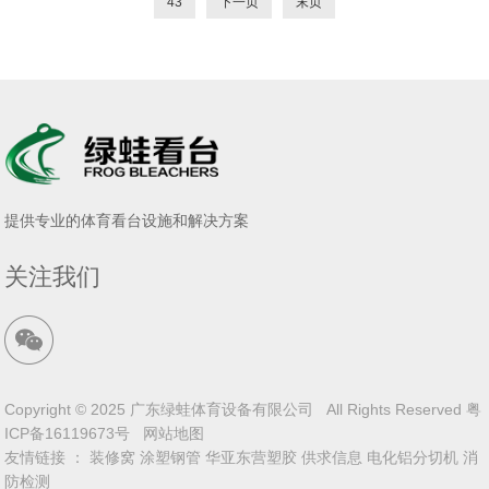
43
下一页
末页
提供专业的体育看台设施和解决方案
关注我们
Copyright © 2025 广东绿蛙体育设备有限公司 All Rights Reserved
粤
ICP备16119673号
网站地图
友情链接 ：
装修窝
涂塑钢管
华亚东营塑胶
供求信息
电化铝分切机
消
防检测