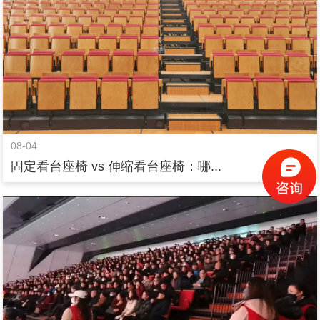
08-04
固定看台座椅 vs 伸缩看台座椅：哪...