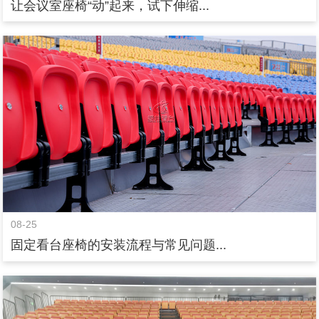
让会议室座椅“动”起来，试下伸缩...
08-25
固定看台座椅的安装流程与常见问题...