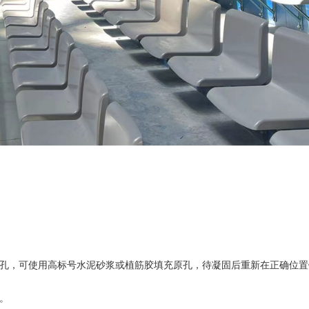
钻孔，可使用高标号水泥砂浆或植筋胶填充原孔，待凝固后重新在正确位
。