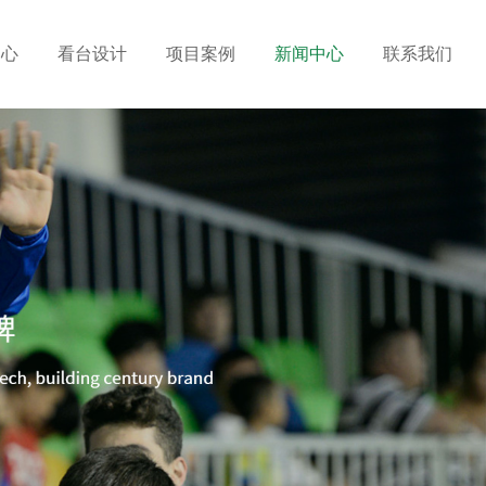
中心
看台设计
项目案例
新闻中心
联系我们