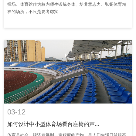
操场、体育馆作为校内师生锻炼身体、培养意志力、弘扬体育精
神的场所，不只是要考虑实...
03-12
如何设计中小型体育场看台座椅的声...
体育是社会、经济发展到一定程度的产物，是人们生活日益提高