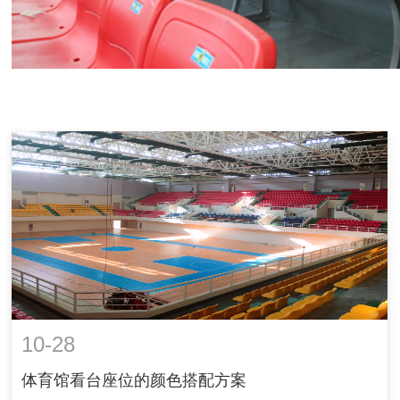
10-28
体育馆看台座位的颜色搭配方案