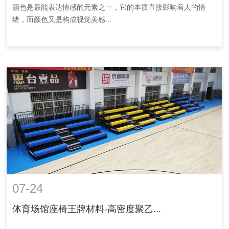
颜色是最能表达情感的元素之一，它的本质直接影响着人的情
绪，而颜色又是构成视觉美感...
07-24
体育场馆座椅王牌材料-高密度聚乙...