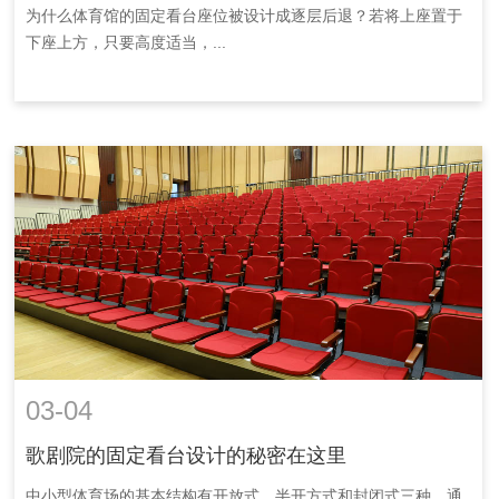
为什么体育馆的固定看台座位被设计成逐层后退？若将上座置于
下座上方，只要高度适当，...
03-04
歌剧院的固定看台设计的秘密在这里
中小型体育场的基本结构有开放式、半开方式和封闭式三种。通