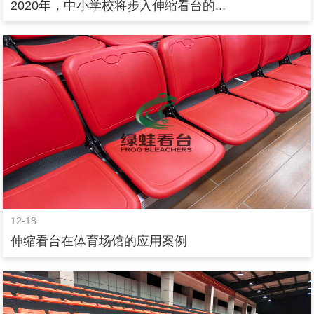
2020年，中小学校将步入伸缩看台的...
12-18
伸缩看台在体育场馆的应用案例