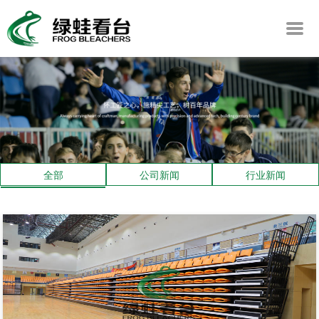
全部
公司新闻
行业新闻