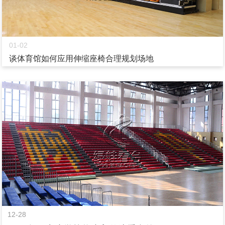
01-02
谈 体育馆如何应用伸缩座椅合理规划场地
12-28