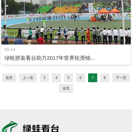
09-14
绿蛙拼装看台助力2017年世界轮滑锦...
首页
上一页
3
4
5
6
7
8
下一页
末页