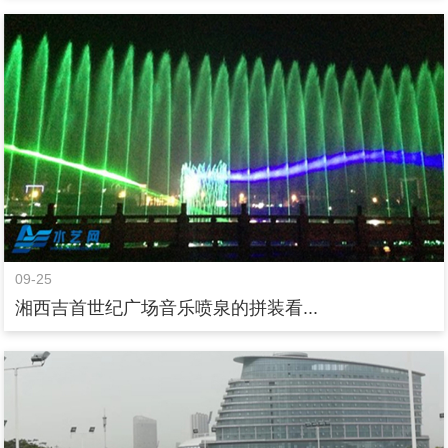
09-25
湘西吉首世纪广场音乐喷泉的拼装看...